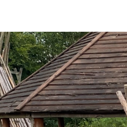
N
o
t
H
m
r
K