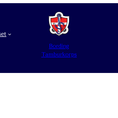
et
Bording
Tamburkorps