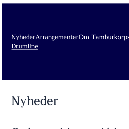
Spring
til
indhold
Nyheder
Arrangementer
Om Tamburkorps
Drumline
Nyheder