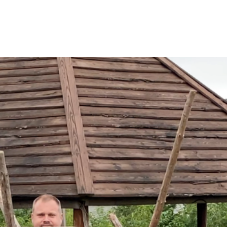
Opdateret hjemmeside!
u var det ved at være på tide at få
pdateret hjemmesiden, så velkommen
il den nye version af alt det gamle
er vil vi prøve at holde jer opdateret
ed nyt omkring korpset og hvad vi
ender og laver.
lik og læs mere…